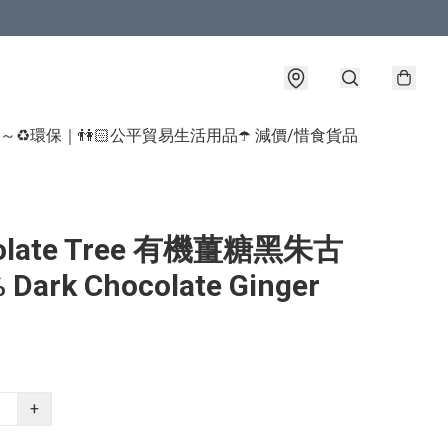
球～♻️環保｜👫🏻公平貿易生活用品
☂️ 減價/惜食貨品
olate Tree 有機薑糖黑朱古
Dark Chocolate Ginger
+