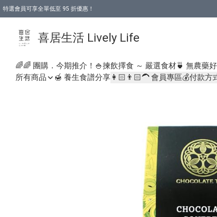
特選會員可享全單低至 95 折優惠！
購物折後滿$600免運費優惠 (減價貨品除外）
購物折後滿$320 即可免費於「順豐站」或「順豐智能櫃」自提點取貨 （冷凍食品/
喜居生活 Lively Life
🌈🌈 團購．今期推介！
🍚揀飲擇食 ～ 嚴選食材
🍵 無農藥
所有商品
🍯 養生食譜分享
👩🏻👨🏻‍🦱 會員專區
💰付款方