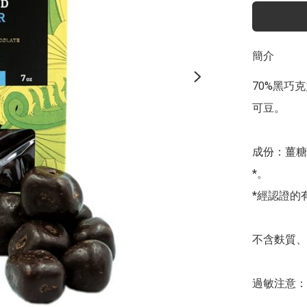
簡介
70%黑巧
可豆。

成份：薑糖
*。

*經認證的
不含麩質、
過敏注意：