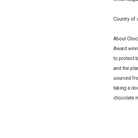
Country of o
About Choc
Award winni
to protect 
and the pla
sourced fro
taking a dow
chocolate m