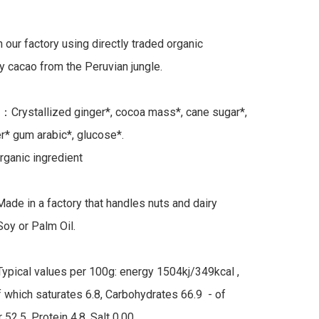
 our factory using directly traded organic 
y cacao from the Peruvian jungle.

：Crystallized ginger*, cocoa mass*, cane sugar*, 
r* gum arabic*, glucose*.

rganic ingredient

Made in a factory that handles nuts and dairy

oy or Palm Oil.

ypical values per 100g: energy 1504kj/349kcal , 
f which saturates 6.8, Carbohydrates 66.9  - of 
52.5, Protein 4.8, Salt 0.00
