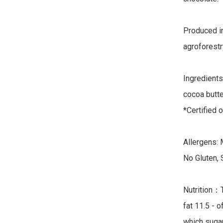
Produced in
agroforestr
Ingredients
cocoa butte
*Certified o
Allergens: 
No Gluten, S
Nutrition：T
fat 11.5 - o
which sugar 