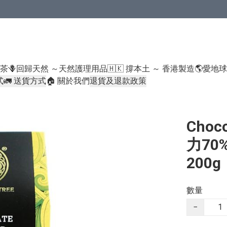
米類/厠紙/6折或以下貨品除外）
好茶
🪻回歸天然 ～天然護理用品
🇭🇰 撐本土 ～ 香港製造
🌎愛地
式
🚛 送貨方式
🏠 關於我們
退貨及退款政策
Choc
力70% 
200g
數量
−