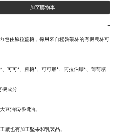
加至購物車
−
克力包住原粒薑糖，採用來自秘魯叢林的有機農林可
*、可可*、蔗糖*、可可脂*、阿拉伯膠*、葡萄糖
有機成分

大豆油或棕櫚油。

工廠也有加工堅果和乳製品。
