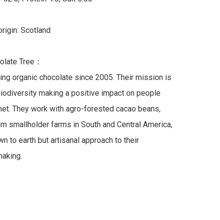
rigin: Scotland

olate Tree：

ng organic chocolate since 2005. Their mission is 
biodiversity making a positive impact on people 
net. They work with agro-forested cacao beans, 
m smallholder farms in South and Central America, 
n to earth but artisanal approach to their 
aking. 