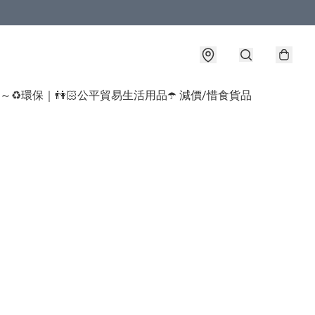
球～♻️環保｜👫🏻公平貿易生活用品
☂️ 減價/惜食貨品