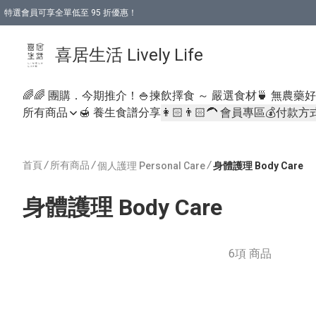
特選會員可享全單低至 95 折優惠！
購物折後滿$600免運費優惠 (減價貨品除外）
購物折後滿$320 即可免費於「順豐站」或「順豐智能櫃」自提點取貨 （冷凍食品/
喜居生活 Lively Life
🌈🌈 團購．今期推介！
🍚揀飲擇食 ～ 嚴選食材
🍵 無農藥
所有商品
🍯 養生食譜分享
👩🏻👨🏻‍🦱 會員專區
💰付款方
首頁
/
所有商品
/
/
個人護理 Personal Care
身體護理 Body Care
身體護理 Body Care
6項 商品