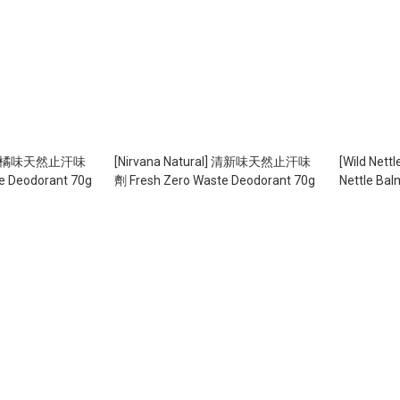
[Nirvana Natural] 清新味天然止汗味
[Wild N
e Deodorant 70g
劑 Fresh Zero Waste Deodorant 70g
Nettle Bal
Muscles (