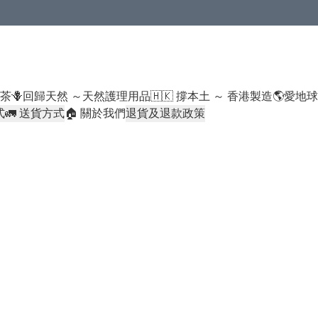
米類/厠紙/6折或以下貨品除外）
好茶
🪻回歸天然 ～天然護理用品
🇭🇰 撐本土 ～ 香港製造
🌎愛地
式
🚛 送貨方式
🏠 關於我們
退貨及退款政策