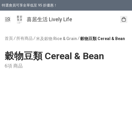
特選會員可享全單低至 95 折優惠！
購物折後滿$600免運費優惠 (減價貨品除外）
購物折後滿$320 即可免費於「順豐站」或「順豐智能櫃」自提點取貨 （冷凍食品/
喜居生活 Lively Life
首頁
/
所有商品
/
/
米及穀物 Rice & Grain
穀物豆類 Cereal & Bean
穀物豆類 Cereal & Bean
6項 商品