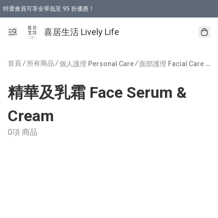
特選會員可享全單低至 95 折優惠！
購物折後滿$600免運費優惠 (減價貨品除外）
購物折後滿$320 即可免費於「順豐站」或「順豐智能櫃」自提點取貨 （冷凍食品/
喜居生活 Lively Life
首頁
/
所有商品
/
/
/
個人護理 Personal Care
面部護理 Facial Care
精華及乳霜 Face Serum &
Cream
0項 商品