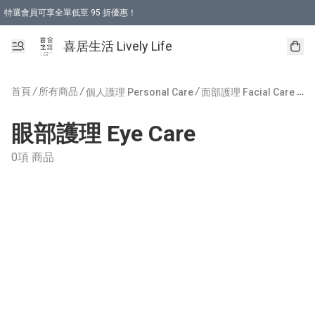
特選會員可享全單低至 95 折優惠！
購物折後滿$600免運費優惠 (減價貨品除外）
購物折後滿$320 即可免費於「順豐站」或「順豐智能櫃」自提點取貨 （冷凍食品/
喜居生活 Lively Life
首頁
/
所有商品
/
/
/
個人護理 Personal Care
面部護理 Facial Care
眼部
眼部護理 Eye Care
0項 商品