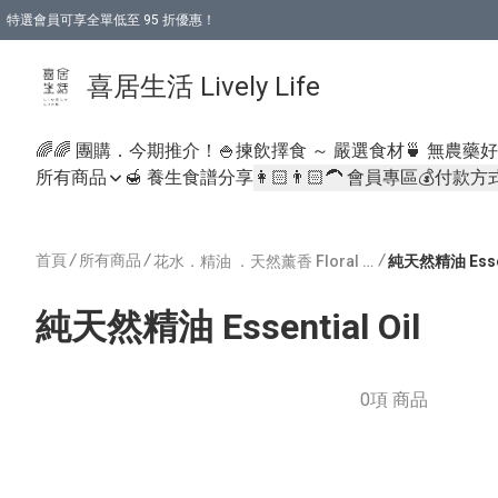
特選會員可享全單低至 95 折優惠！
購物折後滿$600免運費優惠 (減價貨品除外）
購物折後滿$320 即可免費於「順豐站」或「順豐智能櫃」自提點取貨 （冷凍食品/
喜居生活 Lively Life
🌈🌈 團購．今期推介！
🍚揀飲擇食 ～ 嚴選食材
🍵 無農藥
所有商品
🍯 養生食譜分享
👩🏻👨🏻‍🦱 會員專區
💰付款方
首頁
/
所有商品
/
/
花水．精油 ．天然薰香 Floral Water, Essential Oil, Aroma
純天然精油 Essent
純天然精油 Essential Oil
0項 商品