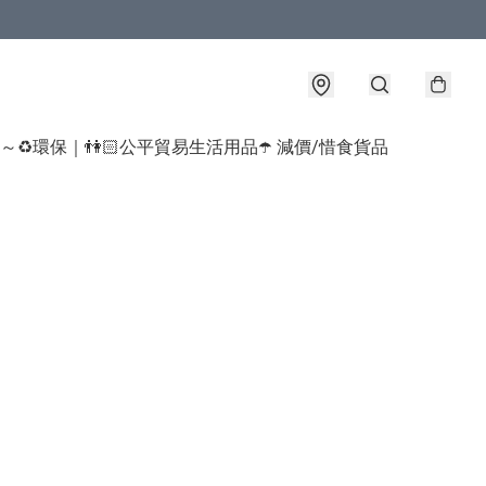
球～♻️環保｜👫🏻公平貿易生活用品
☂️ 減價/惜食貨品