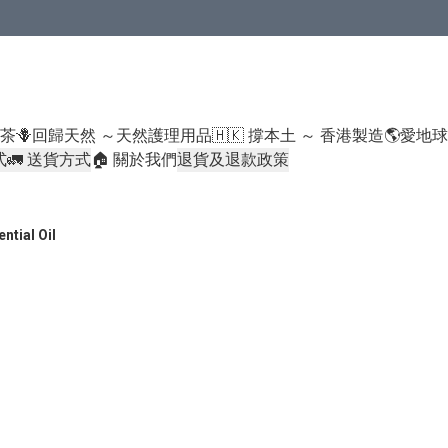
米類/厠紙/6折或以下貨品除外）
好茶
🪻回歸天然 ～天然護理用品
🇭🇰 撐本土 ～ 香港製造
🌎愛地
式
🚛 送貨方式
🏠 關於我們
退貨及退款政策
ial Oil