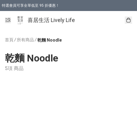
特選會員可享全單低至 95 折優惠！
購物折後滿$600免運費優惠 (減價貨品除外）
購物折後滿$320 即可免費於「順豐站」或「順豐智能櫃」自提點取貨 （冷凍食品/
喜居生活 Lively Life
首頁
/
所有商品
/
乾麵 Noodle
乾麵 Noodle
5項 商品