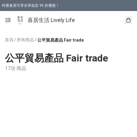
特選會員可享全單低至 95 折優惠！
購物折後滿$600免運費優惠 (減價貨品除外）
購物折後滿$320 即可免費於「順豐站」或「順豐智能櫃」自提點取貨 （冷凍食品/
喜居生活 Lively Life
首頁
/
所有商品
/
公平貿易產品 Fair trade
公平貿易產品 Fair trade
17項 商品