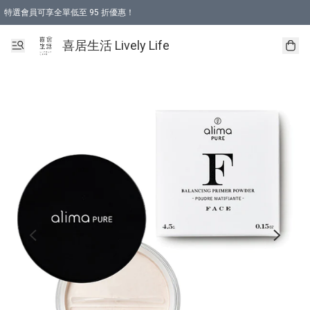
特選會員可享全單低至 95 折優惠！
購物折後滿$600免運費優惠 (減價貨品除外）
購物折後滿$320 即可免費於「順豐站」或「順豐智能櫃」自提點取貨 （冷凍食品/
喜居生活 Lively Life