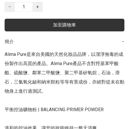
−
+
加至購物車
簡介
−
Alima Pure是來自美國的天然化妝品品牌，以潔淨無毒的成
份製作出高質的產品。Alima Pure產品不含對羥基苯甲酸
酯、硫酸鹽、鄰苯二甲酸鹽、聚二甲基矽氧烷，石油，滑
石，三氯氧化鉍和納米顆粒等等有害成份，亦絕對從未在動
物身上進行過測試。

平衡控油礦物粉 | BALANCING PRIMER POWDER

溫和的控油效果，讓您的妝能維持一整天清爽
