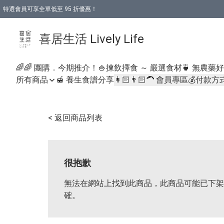
特選會員可享全單低至 95 折優惠！
購物折後滿$600免運費優惠 (減價貨品除外）
購物折後滿$320 即可免費於「順豐站」或「順豐智能櫃」自提點取貨 （冷凍食品/
喜居生活 Lively Life
🌈🌈 團購．今期推介！
🍚揀飲擇食 ～ 嚴選食材
🍵 無農藥
所有商品
🍯 養生食譜分享
👩🏻👨🏻‍🦱 會員專區
💰付款方
< 返回商品列表
很抱歉
無法在網站上找到此商品，此商品可能已下架
確。