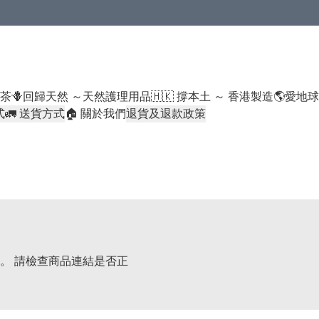
米類/厠紙/6折或以下貨品除外）
好茶
🪻回歸天然 ～天然護理用品
🇭🇰 撐本土 ～ 香港製造
🌎愛地
式
🚛 送貨方式
🏠 關於我們
退貨及退款政策
。 請檢查商品連結是否正