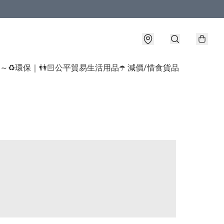
球～♻️環保｜👫🏻公平貿易生活用品
☂️ 減價/惜食貨品