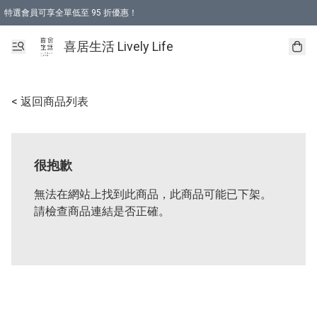
特選會員可享全單低至 95 折優惠！
購物折後滿$600免運費優惠 (減價貨品除外）
購物折後滿$320 即可免費於「順豐站」或「順豐智能櫃」自提點取貨 （冷凍食品/
喜居生活 Lively Life
< 返回商品列表
很抱歉
無法在網站上找到此商品，此商品可能已下架。
請檢查商品連結是否正確。