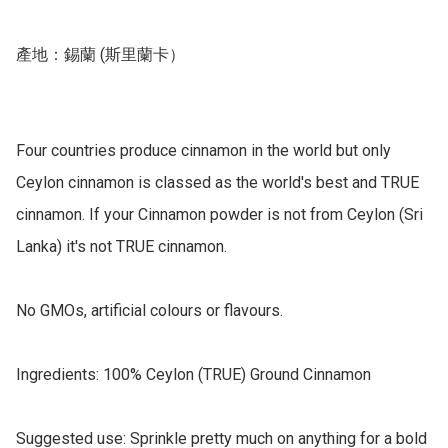
產地：錫蘭 (斯里蘭卡） 

Four countries produce cinnamon in the world but only 
Ceylon cinnamon is classed as the world's best and TRUE 
cinnamon. If your Cinnamon powder is not from Ceylon (Sri 
Lanka) it's not TRUE cinnamon. 

No GMOs, artificial colours or flavours.

Ingredients: 100% Ceylon (TRUE) Ground Cinnamon

Suggested use: Sprinkle pretty much on anything for a bold 