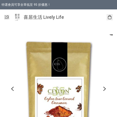
特選會員可享全單低至 95 折優惠！
購物折後滿$600免運費優惠 (減價貨品除外）
購物折後滿$320 即可免費於「順豐站」或「順豐智能櫃」自提點取貨 （冷凍食品/
喜居生活 Lively Life