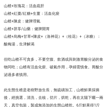
山楂+玫瑰花：活血疏肝

山楂+紅棗/紅糖+生薑：活血化瘀

山楂+陳皮：健脾理氣

山楂+茯苓/山藥：健脾開胃

山楂+烏梅+甘草+陳皮+（洛神花）+（桂花）+（冰糖）：
酸梅湯，生津解渴

但吃山楂不可貪多，不要空腹、飲酒或與刺激胃酸分泌的食
物同吃；山楂有活血化瘀、破氣作用，孕婦需慎食。胃酸分
泌過多者慎用。

此生態生楂是老樹野放生長，無硫磺加工，山楂鮮果採摘
後，經挑選，清洗，去核，切片，烘乾，再在太陽下曬一兩
天，真空包裝，製成無添加的生態山楂乾。6斤鮮果得1斤