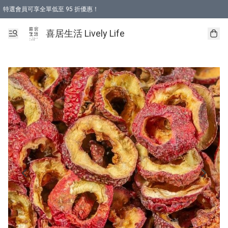
特選會員可享全單低至 95 折優惠！
購物折後滿$600免運費優惠 (減價貨品除外）
購物折後滿$320 即可免費於「順豐站」或「順豐智能櫃」自提點取貨 （冷凍食品/
喜居生活 Lively Life