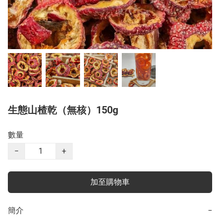
生態山楂乾（無核）150g
數量
−
+
加至購物車
簡介
−