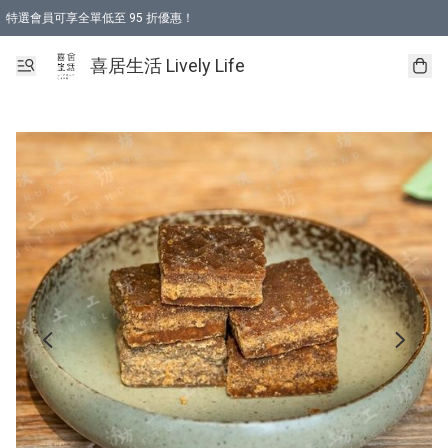
特選會員可享全單低至 95 折優惠！
購物折後滿$600免運費優惠 (減價貨品除外）
購物折後滿$320 即可免費於「順豐站」或「順豐智能櫃」自提點取貨 （冷凍食品/
喜居生活 Lively Life