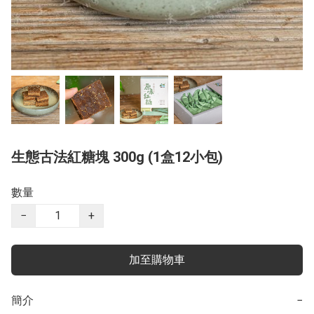
生態古法紅糖塊 300g (1盒12小包)
數量
−
+
加至購物車
簡介
−