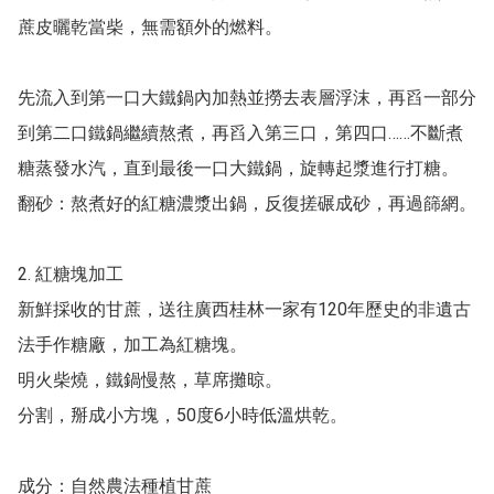
蔗皮曬乾當柴，無需額外的燃料。

先流入到第一口大鐵鍋內加熱並撈去表層浮沫，再舀一部分
到第二口鐵鍋繼續熬煮，再舀入第三口，第四口……不斷煮
糖蒸發水汽，直到最後一口大鐵鍋，旋轉起漿進行打糖。

翻砂：熬煮好的紅糖濃漿出鍋，反復搓碾成砂，再過篩網。

2. 紅糖塊加工

新鮮採收的甘蔗，送往廣西桂林一家有120年歷史的非遺古
法手作糖廠，加工為紅糖塊。

明火柴燒，鐵鍋慢熬，草席攤晾。

分割，掰成小方塊，50度6小時低溫烘乾。

成分：自然農法種植甘蔗
