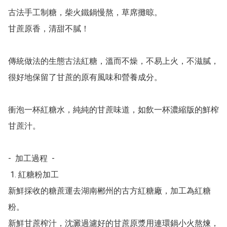
古法手工制糖，柴火鐵鍋慢熬，草席攤晾。

甘蔗原香，清甜不膩！

傳統做法的生態古法紅糖，溫而不燥，不易上火，不滋膩，
很好地保留了甘蔗的原有風味和營養成分。

衝泡一杯紅糖水，純純的甘蔗味道，如飲一杯濃縮版的鮮榨
甘蔗汁。

-  加工過程  -

 1. 紅糖粉加工

新鮮採收的糖蔗運去湖南郴州的古方紅糖廠，加工為紅糖
粉。

新鮮甘蔗榨汁，沈澱過濾好的甘蔗原漿用連環鍋小火熬煉，