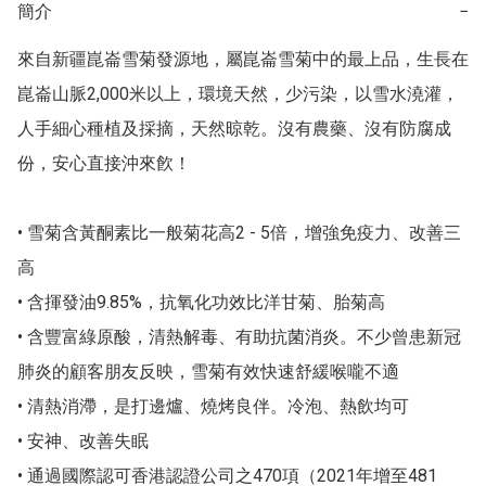
簡介
−
來自新疆崑崙雪菊發源地，屬崑崙雪菊中的最上品，生長在
崑崙山脈2,000米以上，環境天然，少污染，以雪水澆灌，
人手細心種植及採摘，天然晾乾。沒有農藥、沒有防腐成
份，安心直接沖來飮！

• 雪菊含黃酮素比一般菊花高2 - 5倍，增強免疫力、改善三
高

• 含揮發油9.85%，抗氧化功效比洋甘菊、胎菊高

• 含豐富綠原酸，清熱解毒、有助抗菌消炎。不少曾患新冠
肺炎的顧客朋友反映，雪菊有效快速舒緩喉嚨不適

• 清熱消滯，是打邊爐、燒烤良伴。冷泡、熱飲均可

• 安神、改善失眠

• 通過國際認可香港認證公司之470項（2021年增至481