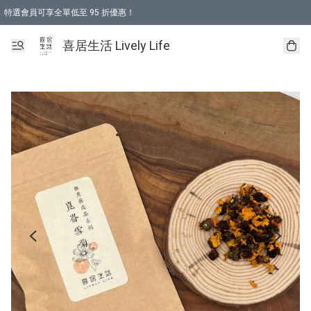
特選會員可享全單低至 95 折優惠！
購物折後滿$600免運費優惠 (減價貨品除外）
購物折後滿$320 即可免費於「順豐站」或「順豐智能櫃」自提點取貨 （冷凍食品/
喜居生活 Lively Life