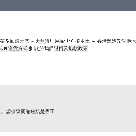
米類/厠紙/6折或以下貨品除外）
好茶
🪻回歸天然 ～天然護理用品
🇭🇰 撐本土 ～ 香港製造
🌎愛地
式
🚛 送貨方式
🏠 關於我們
退貨及退款政策
。 請檢查商品連結是否正