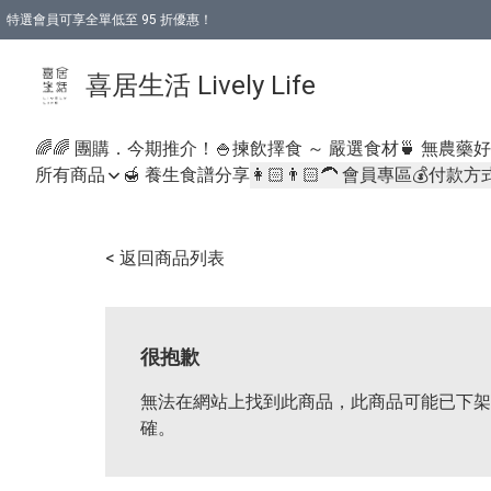
特選會員可享全單低至 95 折優惠！
購物折後滿$600免運費優惠 (減價貨品除外）
購物折後滿$320 即可免費於「順豐站」或「順豐智能櫃」自提點取貨 （冷凍食品/
喜居生活 Lively Life
🌈🌈 團購．今期推介！
🍚揀飲擇食 ～ 嚴選食材
🍵 無農藥
所有商品
🍯 養生食譜分享
👩🏻👨🏻‍🦱 會員專區
💰付款方
< 返回商品列表
很抱歉
無法在網站上找到此商品，此商品可能已下架
確。