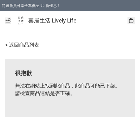
特選會員可享全單低至 95 折優惠！
購物折後滿$600免運費優惠 (減價貨品除外）
購物折後滿$320 即可免費於「順豐站」或「順豐智能櫃」自提點取貨 （冷凍食品/
喜居生活 Lively Life
< 返回商品列表
很抱歉
無法在網站上找到此商品，此商品可能已下架。
請檢查商品連結是否正確。