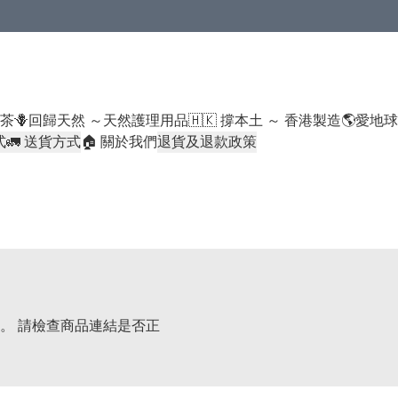
米類/厠紙/6折或以下貨品除外）
好茶
🪻回歸天然 ～天然護理用品
🇭🇰 撐本土 ～ 香港製造
🌎愛地
式
🚛 送貨方式
🏠 關於我們
退貨及退款政策
。 請檢查商品連結是否正