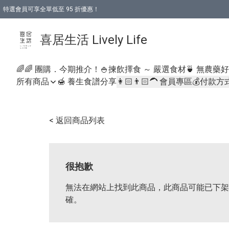
特選會員可享全單低至 95 折優惠！
購物折後滿$600免運費優惠 (減價貨品除外）
購物折後滿$320 即可免費於「順豐站」或「順豐智能櫃」自提點取貨 （冷凍食品/
喜居生活 Lively Life
🌈🌈 團購．今期推介！
🍚揀飲擇食 ～ 嚴選食材
🍵 無農藥
所有商品
🍯 養生食譜分享
👩🏻👨🏻‍🦱 會員專區
💰付款方
< 返回商品列表
很抱歉
無法在網站上找到此商品，此商品可能已下架
確。