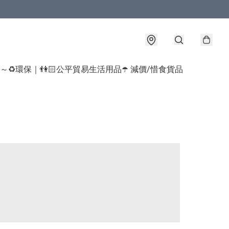
球～♻️環保｜👫🏻公平貿易生活用品
☂️ 減價/惜食貨品