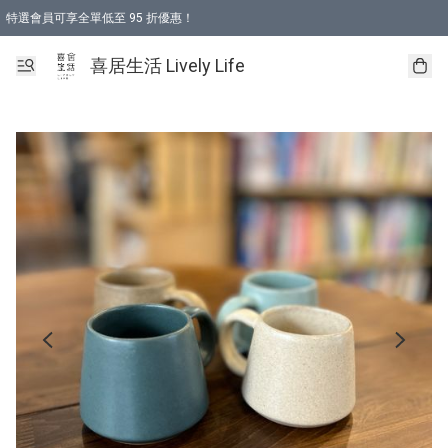
特選會員可享全單低至 95 折優惠！
購物折後滿$600免運費優惠 (減價貨品除外）
購物折後滿$320 即可免費於「順豐站」或「順豐智能櫃」自提點取貨 （冷凍食品/
喜居生活 Lively Life