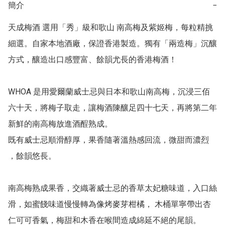
簡介
−
天成梅酒 選用「秀」級和歌山 南高梅及紫姬梅，每粒精挑
細選。自家本地酒廠，保證香港製造。獨有「兩造梅」沉釀
方式，釀造出口感豐富、餘韻尤長的香港梅酒！

WHOA 是用愛爾蘭威士忌與日本和歌山南高梅，沉浸三佰
六十天，將梅子取走，讓梅酒陳釀足四十七天，再將第二年
新鮮的南高梅放進酒酲熟成。

既有威士忌順滑醇厚，果香隨著溫熱感回流，微甜而濃烈 
，餘韻悠長。

南高梅熟成果香，交織著威士忌的香草太妃糖味道，入口絲
滑，如蜜餞味道慢慢轉為像烤麥芽柑橘， 木桶單寧帶出杏
仁可可香氣，梅甜和木香在喉間造成綿延不絕的尾韻。
