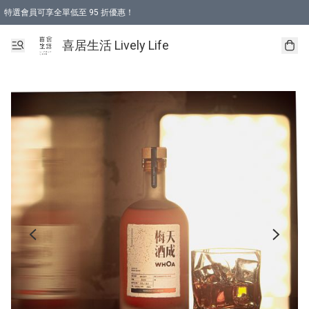
特選會員可享全單低至 95 折優惠！
購物折後滿$600免運費優惠 (減價貨品除外）
購物折後滿$320 即可免費於「順豐站」或「順豐智能櫃」自提點取貨 （冷凍食品/
喜居生活 Lively Life