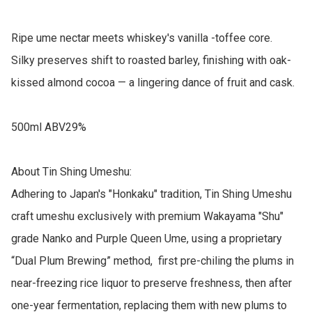
Ripe ume nectar meets whiskey's vanilla -toffee core.  
Silky preserves shift to roasted barley, finishing with oak-
kissed almond cocoa — a lingering dance of fruit and cask. 

500ml ABV29%

About Tin Shing Umeshu:

Adhering to Japan's "Honkaku" tradition, Tin Shing Umeshu 
craft umeshu exclusively with premium Wakayama "Shu" 
grade Nanko and Purple Queen Ume, using a proprietary 
“Dual Plum Brewing” method,  first pre-chiling the plums in 
near-freezing rice liquor to preserve freshness, then after 
one-year fermentation, replacing them with new plums to 