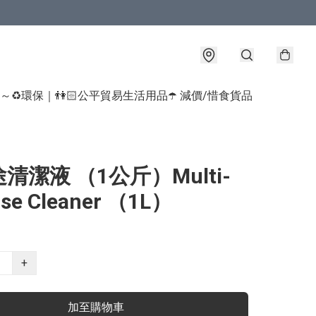
球～♻️環保｜👫🏻公平貿易生活用品
☂️ 減價/惜食貨品
清潔液 （1公斤）Multi-
ose Cleaner （1L）
+
加至購物車