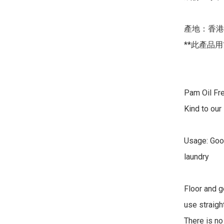
產地：香港

**此產品用
Pam Oil Fre
Kind to our 
Usage: Good
laundry 

Floor and g
use straight
There is no 