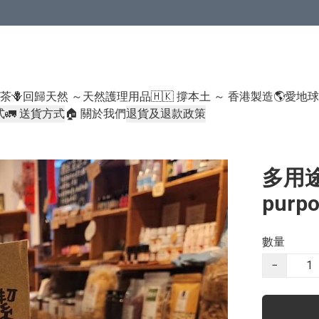
米類/厠紙/6折或以下貨品除外）
好茶
🪻回歸天然 ～天然護理用品
🇭🇰 撐本土 ～ 香港製造
🌎愛地
式
🚛 送貨方式
🏠 關於我們
退貨及退款政策
多用途
purp
數量
−