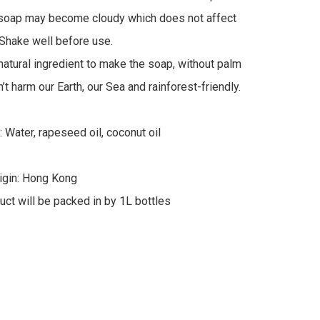
 soap may become cloudy which does not affect 
 Shake well before use.

 natural ingredient to make the soap, without palm 
on’t harm our Earth, our Sea and rainforest-friendly. 

 Water, rapeseed oil, coconut oil

igin: Hong Kong

uct will be packed in by 1L bottles 