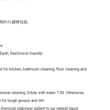
簡約1L膠樽包裝。

e

Earth, Rainforest-friendly

 for kitchen, bathroom cleaning, floor cleaning and 
eneral cleaning: Dilute with water 1:50. Otherwise, 
 for tough grease and dirt.

chemical stabilizer added to our natural liquid 