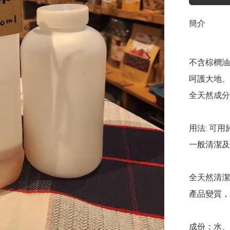
簡介
不含棕櫚油

呵護大地、
全天然成分
用法: 可
一般清潔及
全天然清潔
產品變質，
成份：水、