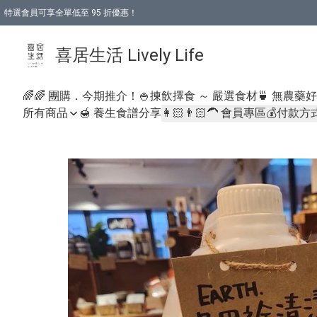
特選會員可享全單低至 95 折優惠！
購物折後滿$600免運費優惠 (減價貨品除外）
購物折後滿$320 即可免費於「順豐站」或「順豐智能櫃」自提點取貨 （冷凍食品/
喜居生活 Lively Life
🌈🌈 團購．今期推介！
🍚揀飲擇食 ～ 嚴選食材
🍵 無農藥
所有商品
🍯 養生食譜分享
👩🏻👨🏻‍🦱 會員專區
💰付款方