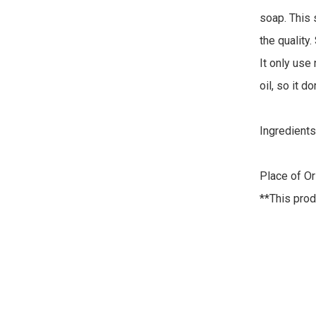
soap. This
the quality.
It only use
oil, so it d
Ingredients:
Place of Or
**This prod