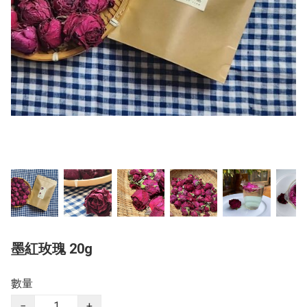
墨紅玫瑰 20g
數量
−
+