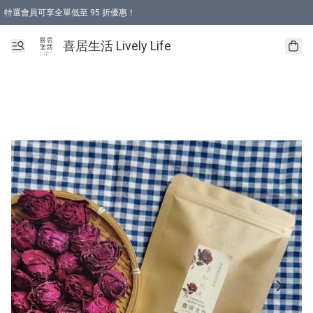
特選會員可享全單低至 95 折優惠！
購物折後滿$600免運費優惠 (減價貨品除外）
購物折後滿$320 即可免費於「順豐站」或「順豐智能櫃」自提點取貨 （冷凍食品/
喜居生活 Lively Life