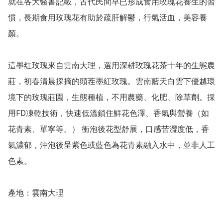
就在各大醫書記載，古代民間早已形成食用玫瑰花養生的習
慣，長期食用玫瑰花有助於疏肝解鬱，行氣活血，美容養
顏。

這墨红玫瑰來自雲南大理，選用深耕玫瑰花茶十年的生態農
莊，初春清晨採摘的頭茬墨紅玫瑰。雲南藍天白雲下優越環
境下的玫瑰莊園，生態種植，不用農藥、化肥、除草劑。採
用FD凍乾技術，快速低溫鎖住鮮花色澤、香氣與營養（如
花青素、單寧等。） 衝泡後花型舒展，口感苦澀度低，香
氣濃郁，沖泡後呈紫色或藍色為花青素融入水中，並非人工
色素。

產地：雲南大理