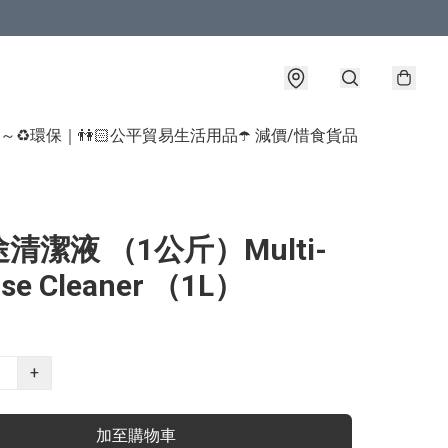
球～♻️環保｜👫🏻公平貿易生活用品
☂️ 減價/惜食貨品
清潔液 （1公斤）Multi-
ose Cleaner （1L）
+
加至購物車