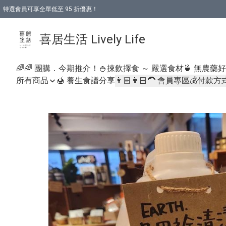
特選會員可享全單低至 95 折優惠！
購物折後滿$600免運費優惠 (減價貨品除外）
購物折後滿$320 即可免費於「順豐站」或「順豐智能櫃」自提點取貨 （冷凍食品/
喜居生活 Lively Life
🌈🌈 團購．今期推介！
🍚揀飲擇食 ～ 嚴選食材
🍵 無農藥
所有商品
🍯 養生食譜分享
👩🏻👨🏻‍🦱 會員專區
💰付款方