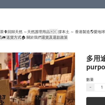
米類/厠紙/6折或以下貨品除外）
好茶
🪻回歸天然 ～天然護理用品
🇭🇰 撐本土 ～ 香港製造
🌎愛地
式
🚛 送貨方式
🏠 關於我們
退貨及退款政策
多用途
purp
數量
−