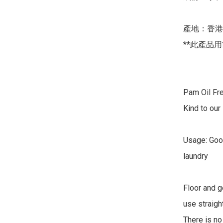
產地：香港

**此產品用
Pam Oil Fre
Kind to our 
Usage: Good
laundry 

Floor and g
use straight
There is no 