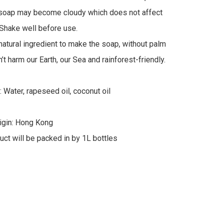
 soap may become cloudy which does not affect 
 Shake well before use.

 natural ingredient to make the soap, without palm 
on’t harm our Earth, our Sea and rainforest-friendly. 

 Water, rapeseed oil, coconut oil

igin: Hong Kong

uct will be packed in by 1L bottles 