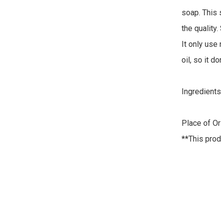
soap. This
the quality.
It only use
oil, so it d
Ingredients:
Place of Or
**This prod