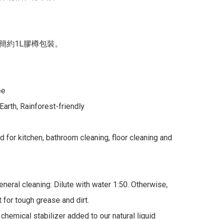
簡約1L膠樽包裝。

e

Earth, Rainforest-friendly

 for kitchen, bathroom cleaning, floor cleaning and 
eneral cleaning: Dilute with water 1:50. Otherwise, 
 for tough grease and dirt.

chemical stabilizer added to our natural liquid 