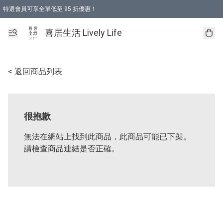
特選會員可享全單低至 95 折優惠！
購物折後滿$600免運費優惠 (減價貨品除外）
購物折後滿$320 即可免費於「順豐站」或「順豐智能櫃」自提點取貨 （冷凍食品/
喜居生活 Lively Life
< 返回商品列表
很抱歉
無法在網站上找到此商品，此商品可能已下架。
請檢查商品連結是否正確。