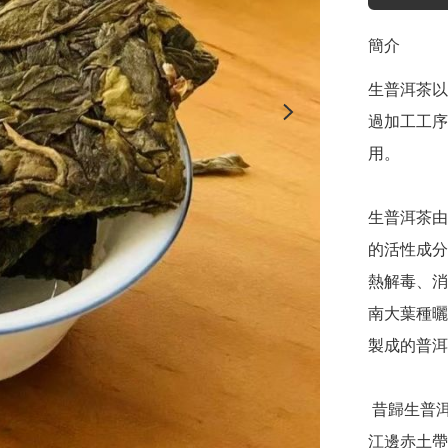
簡介
生普洱茶以
過加工工序
用。

生普洱茶由
的活性成分
熱解毒、消
南大葉種曬
製成的普洱
 昔歸生普洱茶來自臨滄忙麓山，海拔只有750米左右，但瀾滄
江邊赤土帶