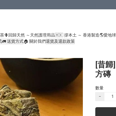
米類/厠紙/6折或以下貨品除外）
好茶
🪻回歸天然 ～天然護理用品
🇭🇰 撐本土 ～ 香港製造
🌎愛地
式
🚛 送貨方式
🏠 關於我們
退貨及退款政策
[昔歸
方磚 
數量
−