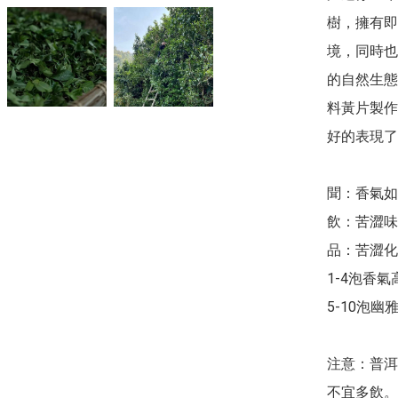
樹，擁有即
境，同時也
的自然生態
料黃片製作
好的表現了
聞：香氣如
飲：苦澀味
品：苦澀化
1-4泡香氣
5-10泡幽雅
注意：普洱
不宜多飲。
