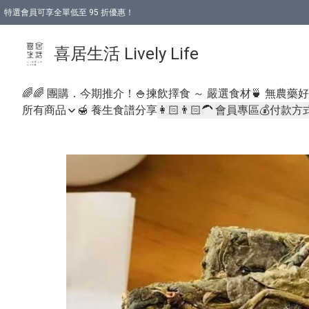
特選會員可享全單低至 95 折優惠！
購物折後滿$600免運費優惠 (減價貨品除外）
購物折後滿$320 即可免費於「順豐站」或「順豐智能櫃」自提點取貨 （冷凍食品/
喜居生活 Lively Life
🌈🌈 團購．今期推介！
🍚揀飲擇食 ～ 嚴選食材
🍵 無農藥
所有商品
🍯 養生食譜分享
👩🏻👨🏻‍🦱 會員專區
💰付款方