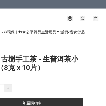
球～♻️環保｜👫🏻公平貿易生活用品
☂️ 減價/惜食貨品
] 古樹手工茶 - 生普洱茶小
（8克 x 10片）
+
加至購物車