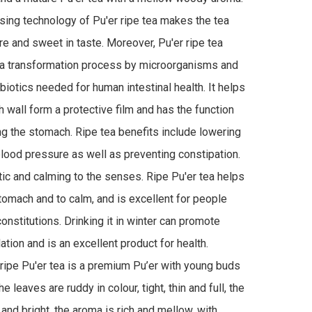
ing technology of Pu'er ripe tea makes the tea 
re and sweet in taste. Moreover, Pu'er ripe tea 
a transformation process by microorganisms and 
biotics needed for human intestinal health. It helps 
 wall form a protective film and has the function 
ng the stomach. Ripe tea benefits include lowering 
blood pressure as well as preventing constipation. 
etic and calming to the senses. Ripe Pu'er tea helps 
omach and to calm, and is excellent for people 
onstitutions. Drinking it in winter can promote 
ation and is an excellent product for health. 

ripe Pu'er tea is a premium Pu’er with young buds 
 leaves are ruddy in colour, tight, thin and full, the 
 and bright, the aroma is rich and mellow, with 