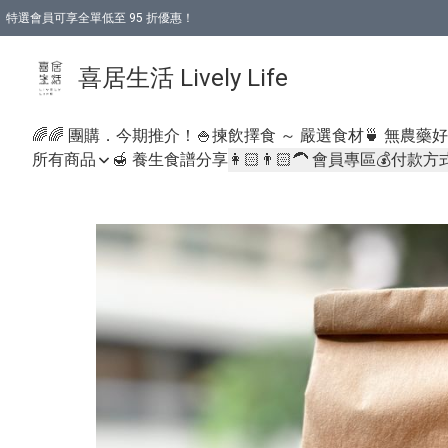
特選會員可享全單低至 95 折優惠！
購物折後滿$600免運費優惠 (減價貨品除外）
購物折後滿$320 即可免費於「順豐站」或「順豐智能櫃」自提點取貨 （冷凍食品/
喜居生活 Lively Life
🌈🌈 團購．今期推介！
🍚揀飲擇食 ～ 嚴選食材
🍵 無農藥
所有商品
🍯 養生食譜分享
👩🏻👨🏻‍🦱 會員專區
💰付款方