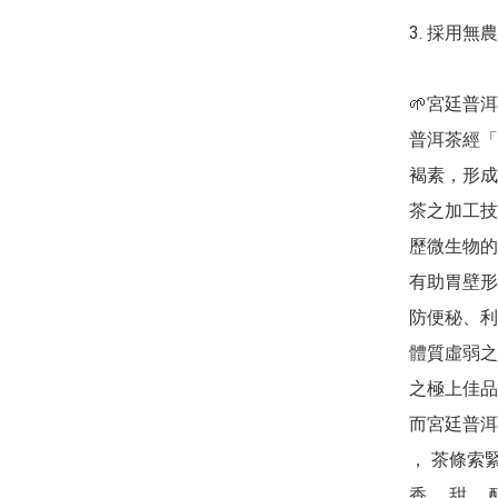
3.	採用無農藥茶葉

🌱宮廷普洱
普洱茶經「
褐素，形成
茶之加工技
歷微生物的
有助胃壁形
防便秘、利
體質虛弱之
之極上佳品
而宮廷普洱
， 茶條索
香、 甜、