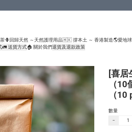
米類/厠紙/6折或以下貨品除外）
好茶
🪻回歸天然 ～天然護理用品
🇭🇰 撐本土 ～ 香港製造
🌎愛地
式
🚛 送貨方式
🏠 關於我們
退貨及退款政策
[喜居
（10個
（10 
數量
−