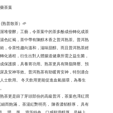
 (熟普散茶）🌱

渥堆發酵」工藝，令茶葉中的茶多酚成份轉化成茶
湯色紅褐，茶中帶有陳醇木香之普洱熟茶。普洱熟
術，令茶性趨向溫和，滋味甜醇。而且普洱熟茶經
轉化過程，衍生出對人體腸道健康所需之益生菌，
成保護膜，具養胃功用。熟茶更具有降脂降壓、預
尿及安神等效。普洱熟茶有助暖胃安神，特別適合
人士飲用。 冬天飲用更能促進血氣循環，為養生
。

熟茶更是篩了芽頭部份的高級普洱，茶葉色澤紅潤 
緊細而飽滿， 茶湯紅艷明亮， 陳香濃郁醇厚， 具有
 醇、 潤、 厚、 滑等特色，口感順滑醇厚，是極上