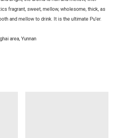
tics fragrant, sweet, mellow, wholesome, thick, as 
th and mellow to drink. It is the ultimate Pu'er. 

ghai area, Yunnan