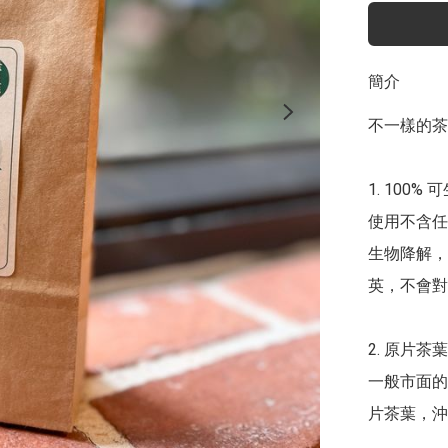
簡介
不一樣的茶
1.	100% 可生物降物料茶袋

使用不含任
生物降解，
英，不會對
2.	原片茶葉

一般市面的
片茶葉，沖