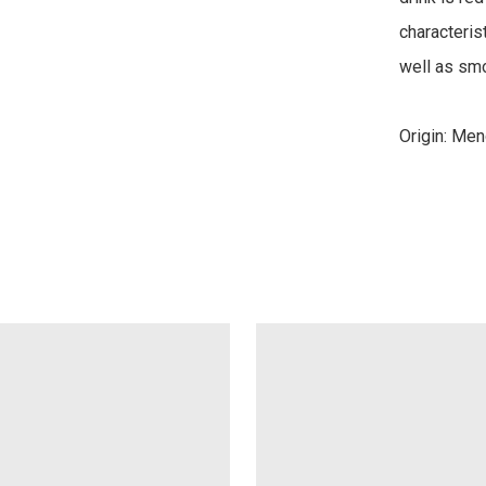
characteris
well as smoo
Origin: Men