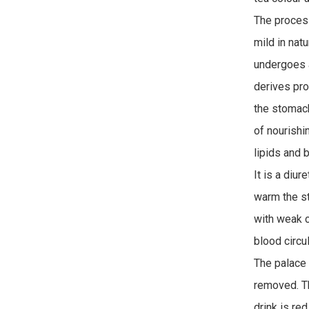
The process
mild in natu
undergoes 
derives pro
the stomach
of nourishi
lipids and 
It is a diur
warm the st
with weak c
blood circul
The palace 
removed. The
drink is red