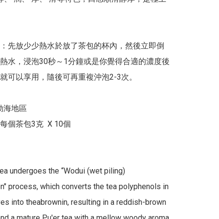
：先放少少熱水於放了茶包的杯內，然後立即倒
熱水，浸泡30秒～1分鐘或是你覺得合適的濃度後
就可以享用，隨後可再重複沖泡2-3次。

勐海地區

個茶包3克  X 10個

tea undergoes the “Wodui (wet piling) 
n" process, which converts the tea polyphenols in 
ves into theabrownin, resulting in a reddish-brown 
and a mature Pu'er tea with a mellow woody aroma. 