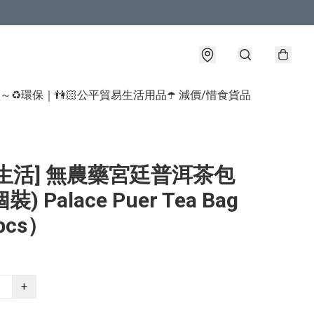
球～♻️環保｜👫🏻公平貿易生活用品
☂️ 減價/惜食貨品
生活] 無農藥宮廷普洱茶包
裝) Palace Puer Tea Bag
pcs）
+