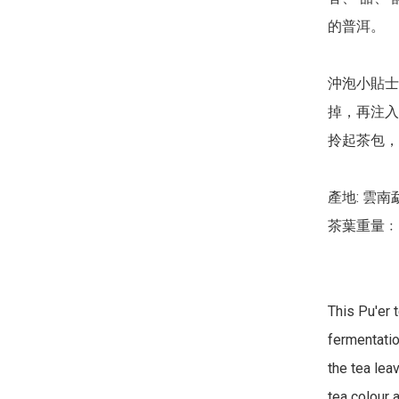
的普洱。

沖泡小貼士
掉，再注入
拎起茶包，
產地: 雲南
茶葉重量﹕每
This Pu'er 
fermentatio
the tea lea
tea colour 