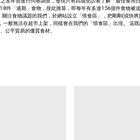
香港地球之友年曾進行問卷調查，發現只有四成受訪者了解「最佳食用
置1.8件「過期」食物，按此推算，即每年有多達1.56億件食物
e」，關注食物議題的我們，於網站設立「惜食區」，把剛剛(或快將)過了
品，一般無法在超市上架，同樣會在我們的「惜食區」出現。 這
、公平貿易的優質食材。