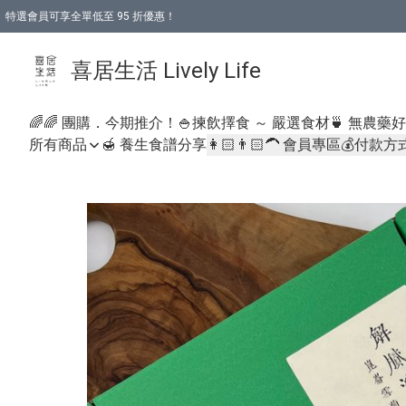
特選會員可享全單低至 95 折優惠！
購物折後滿$600免運費優惠 (減價貨品除外）
購物折後滿$320 即可免費於「順豐站」或「順豐智能櫃」自提點取貨 （冷凍食品/
喜居生活 Lively Life
🌈🌈 團購．今期推介！
🍚揀飲擇食 ～ 嚴選食材
🍵 無農藥
所有商品
🍯 養生食譜分享
👩🏻👨🏻‍🦱 會員專區
💰付款方