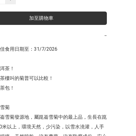
加至購物車
−
食用日期至：31/7/2026

洱茶！

茶樓叫的菊普可以比較！

茶包！

崙雪菊發源地，屬崑崙雪菊中的最上品，生長在崑
000米以上，環境天然，少污染，以雪水澆灌，人手