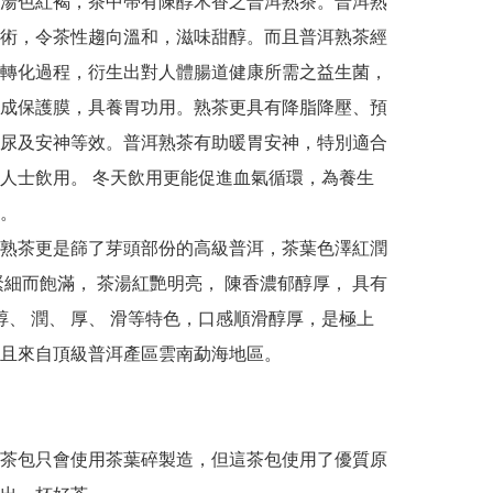
湯色紅褐，茶中帶有陳醇木香之普洱熟茶。普洱熟
術，令茶性趨向溫和，滋味甜醇。而且普洱熟茶經
轉化過程，衍生出對人體腸道健康所需之益生菌，
成保護膜，具養胃功用。熟茶更具有降脂降壓、預
尿及安神等效。普洱熟茶有助暖胃安神，特別適合
人士飲用。 冬天飲用更能促進血氣循環，為養生
。

熟茶更是篩了芽頭部份的高級普洱，茶葉色澤紅潤 
緊細而飽滿， 茶湯紅艷明亮， 陳香濃郁醇厚， 具有
 醇、 潤、 厚、 滑等特色，口感順滑醇厚，是極上
且來自頂級普洱產區雲南勐海地區。

茶包只會使用茶葉碎製造，但這茶包使用了優質原