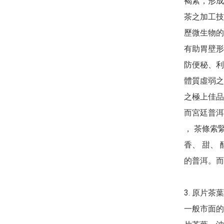
褐素，形成
茶之加工技
歷微生物的
有助胃壁形
防便秘、利
體質虛弱之
之極上佳品
而宮廷普洱
， 茶條索
香、 甜、
的普洱。而
3.	原片茶葉

一般市面的