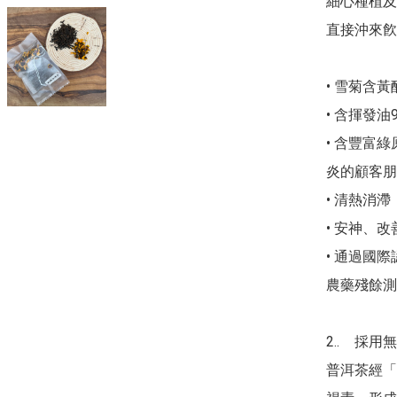
細心種植及
直接沖來飮
• 雪菊含黃
• 含揮發油
• 含豐富
炎的顧客朋
• 清熱消
• 安神、改
• 通過國際
農藥殘餘測
2..	採用無農藥茶葉 -- 宮廷普洱 (熟普散茶）

普洱茶經「