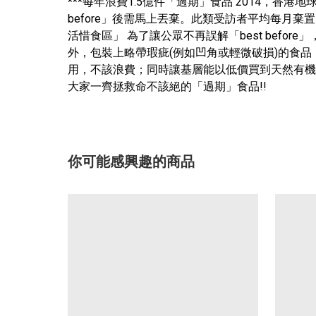
***每年浪費1.5億件「過期」食品 2014，
before」後需馬上丟棄。此類受訪者平均每月棄
活惜食區」 為了讓公眾不再誤解「best befor
外，包裝上略帶瑕疵(例如凹角或輕微破損)的食
用，不該浪費；同時讓基層能以低價買到天然有機
大家一齊拯救命不該絕的「過期」食品!!
你可能感興趣的商品