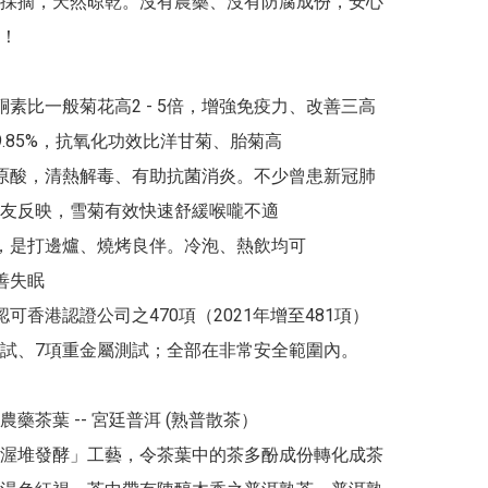
採摘，天然晾乾。沒有農藥、沒有防腐成份，安心
！

酮素比一般菊花高2 - 5倍，增強免疫力、改善三高

9.85%，抗氧化功效比洋甘菊、胎菊高

綠原酸，清熱解毒、有助抗菌消炎。不少曾患新冠肺
友反映，雪菊有效快速舒緩喉嚨不適

滯，是打邊爐、燒烤良伴。冷泡、熱飲均可

善失眠

認可香港認證公司之470項（2021年增至481項）
試、7項重金屬測試；全部在非常安全範圍內。

渥堆發酵」工藝，令茶葉中的茶多酚成份轉化成茶