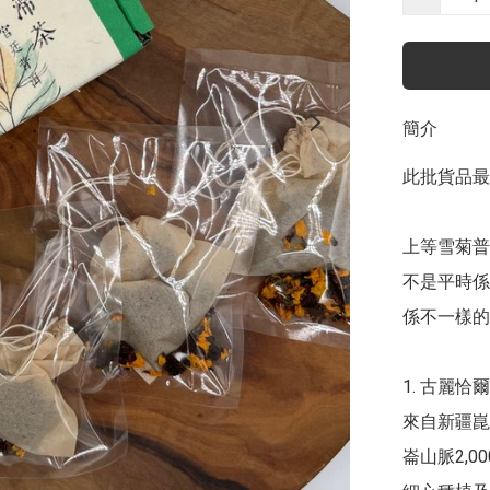
簡介
此批貨品最佳
上等雪菊普
不是平時係
係不一樣的
1.	古麗恰爾雪菊 

來自新疆崑
崙山脈2,