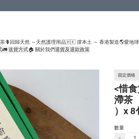
米類/厠紙/6折或以下貨品除外）
好茶
🪻回歸天然 ～天然護理用品
🇭🇰 撐本土 ～ 香港製造
🌎愛地
式
🚛 送貨方式
🏠 關於我們
退貨及退款政策
固定價格
<惜食
滯茶
）x 8
數量
−