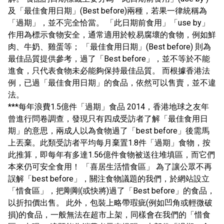
及「最佳食用日期」(Best before)兩種，若果一律統稱為
「過期」，並不完全恰當。 「此日期前食用」「use by」
作用為標示食物安全，通常適用於較易腐壞的食物，例如鮮
肉、牛奶、雞蛋等； 「最佳食用日期」(Best before) 則為
最佳品質提供參考，過了「Best before」，並不等於不能
進食，只代表食物未必能夠保持最佳品質。 而根據香港法
例，已過「最佳食用日期」的食品，依然可以售賣，並不違
法。
***每年浪費1.5億件「過期」食品 2014，香港地球之友年
曾進行問卷調查，發現只有四成受訪者了解「最佳食用日
期」的意思，兩成人以為食物過了「best before」後需馬
上丟棄。此類受訪者平均每月棄置1.8件「過期」食物，按
此推算，即每年有多達1.56億件食物被送往堆填區，而它們
本來仍可安全食用！ 「喜居生活惜食區」 為了讓公眾不再
誤解「best before」，關注食物議題的我們，於網站設立
「惜食區」，把剛剛(或快將)過了「Best before」的食品，
以折扣價出售。 此外，包裝上略帶瑕疵(例如凹角或輕微破
損)的食品，一般無法在超市上架，同樣會在我們的「惜食