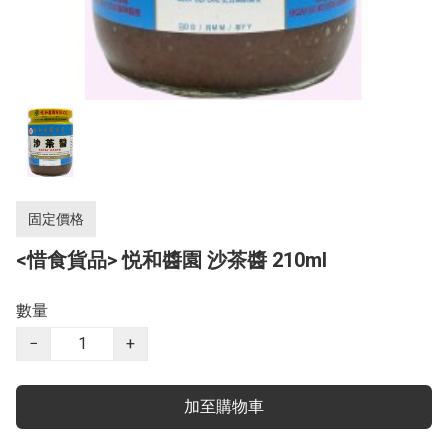
固定價格
<惜食貨品> 悦和醬園 沙茶醬 210ml
數量
−
+
加至購物車