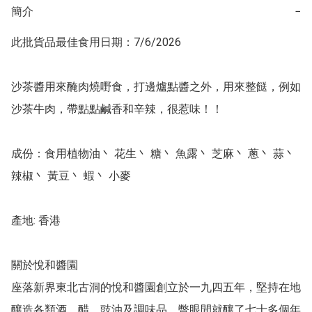
簡介
−
此批貨品最佳食用日期：7/6/2026

沙茶醬用來醃肉燒嘢食，打邊爐點醬之外，用來整餸，例如
沙茶牛肉，帶點點鹹香和辛辣，很惹味！！

成份：食用植物油丶 花生丶 糖丶 魚露丶 芝麻丶 蔥丶 蒜丶 
辣椒丶 黃豆丶 蝦丶 小麥

產地: 香港

關於悅和醬園

座落新界東北古洞的悅和醬園創立於一九四五年，堅持在地
釀造各類酒、醋、豉油及調味品，瞥眼間就釀了七十多個年