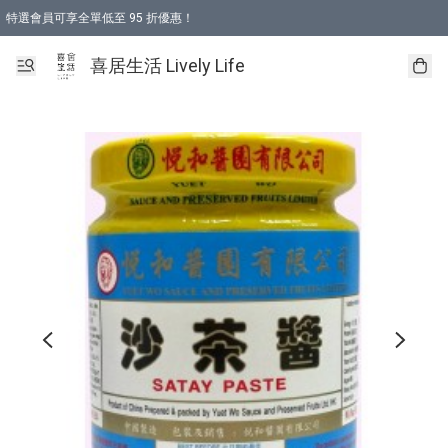
特選會員可享全單低至 95 折優惠！
購物折後滿$600免運費優惠 (減價貨品除外）
購物折後滿$320 即可免費於「順豐站」或「順豐智能櫃」自提點取貨 （冷凍食品/
喜居生活 Lively Life