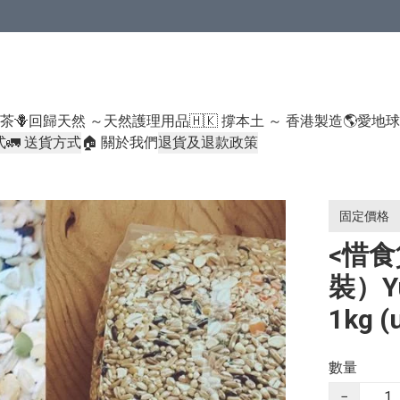
米類/厠紙/6折或以下貨品除外）
好茶
🪻回歸天然 ～天然護理用品
🇭🇰 撐本土 ～ 香港製造
🌎愛地
式
🚛 送貨方式
🏠 關於我們
退貨及退款政策
固定價格
<惜食
裝）Yua
1kg (
數量
−