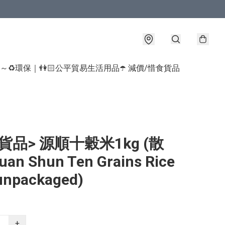
球～♻️環保｜👫🏻公平貿易生活用品
☂️ 減價/惜食貨品
貨品> 源順十穀米1kg (散
n Shun Ten Grains Rice
unpackaged)
+