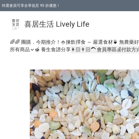
特選會員可享全單低至 95 折優惠！
購物折後滿$600免運費優惠 (減價貨品除外）
購物折後滿$320 即可免費於「順豐站」或「順豐智能櫃」自提點取貨 （冷凍食品/
喜居生活 Lively Life
🌈🌈 團購．今期推介！
🍚揀飲擇食 ～ 嚴選食材
🍵 無農藥
所有商品
🍯 養生食譜分享
👩🏻👨🏻‍🦱 會員專區
💰付款方