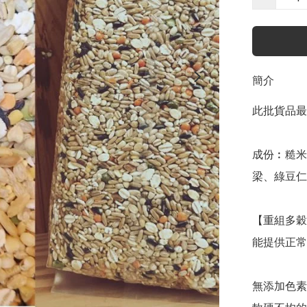
簡介
此批貨品最佳
成份︰糙米
梁、綠豆仁
【重組多穀
能提供正常
無添加色素