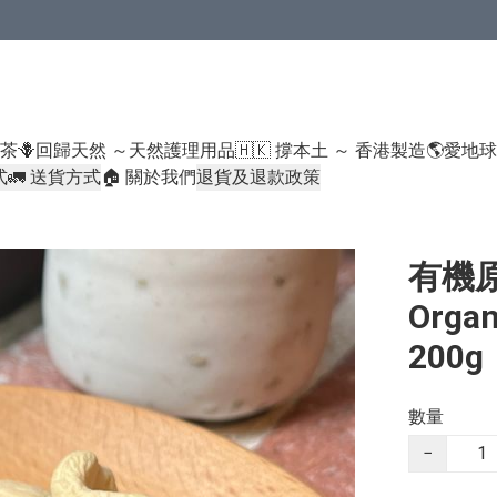
米類/厠紙/6折或以下貨品除外）
好茶
🪻回歸天然 ～天然護理用品
🇭🇰 撐本土 ～ 香港製造
🌎愛地
式
🚛 送貨方式
🏠 關於我們
退貨及退款政策
有機原
Organ
200g
數量
−