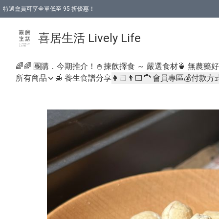
特選會員可享全單低至 95 折優惠！
購物折後滿$600免運費優惠 (減價貨品除外）
購物折後滿$320 即可免費於「順豐站」或「順豐智能櫃」自提點取貨 （冷凍食品/
喜居生活 Lively Life
🌈🌈 團購．今期推介！
🍚揀飲擇食 ～ 嚴選食材
🍵 無農藥
所有商品
🍯 養生食譜分享
👩🏻👨🏻‍🦱 會員專區
💰付款方