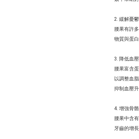
2. 緩解憂鬱

腰果有許多
物質與蛋白
3. 降低血壓

腰果富含蛋
以調整血脂
抑制血壓升
4. 增強骨骼

腰果中含有
牙齒的增長