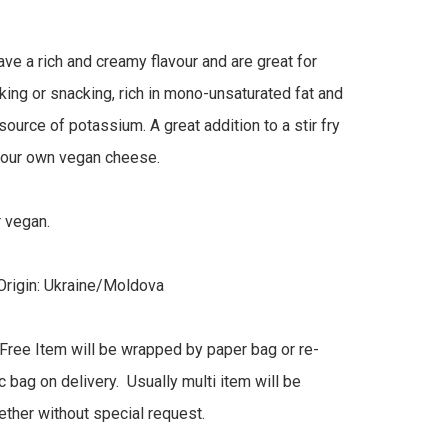
e a rich and creamy flavour and are great for 
king or snacking, rich in mono-unsaturated fat and 
ource of potassium. A great addition to a stir fry 
our own vegan cheese.

 vegan.

Origin: Ukraine/Moldova

ree Item will be wrapped by paper bag or re-
 bag on delivery.  Usually multi item will be 
ther without special request.