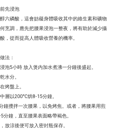
前先浸泡

醇六磷酸，這會妨礙身體吸收其中的維生素和礦物
何烹調，應先把腰果浸泡一整夜，將有助於減少攝
酸，從而提高人體吸收營養的機率。

做法：

腰果浸泡5小時 放入煲内加水煮沸一分鐘後盛起。

吸乾水分。

層在烤盤上。

中層以200°C烘8-15分鐘。

3–5分鐘攪拌一次腰果，以免烤焦。或者，將腰果用煎
–5分鐘，直至腰果表面略帶褐色。

完畢，放涼後便可放入密封瓶保存。
