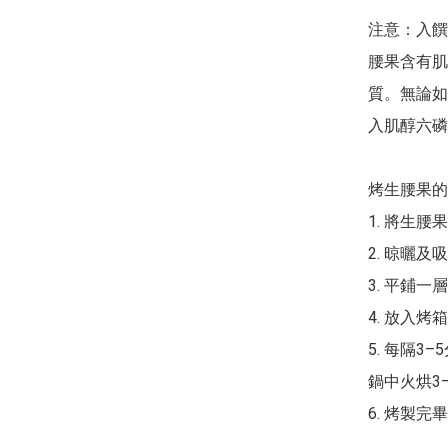
注意：入饌
腰果含有肌
質。無論如
入肌醇六磷
烤生腰果的
1. 將生
2. 晾曬及
3. 平鋪一
4. 放入烤箱
5. 每隔
鍋中火烘3
6. 烤製