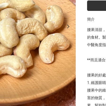
簡介
腰果清甜，
的食材。製
中醫角度指
**而且適合素
腰果的好處
1. 維護眼睛

腰果中的維
害的物質，
素，幫助對