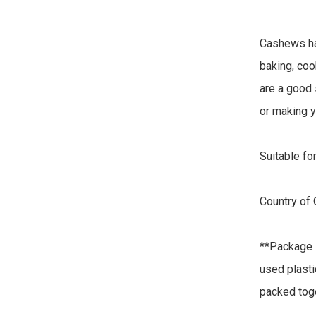
Cashews hav
baking, coo
are a good s
or making y
Suitable for
Country of 
**Package F
used plastic
packed toge