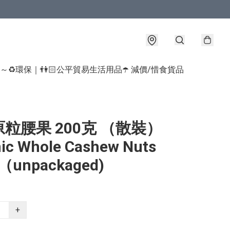
球～♻️環保｜👫🏻公平貿易生活用品
☂️ 減價/惜食貨品
粒腰果 200克 （散裝）
ic Whole Cashew Nuts
 （unpackaged)
+