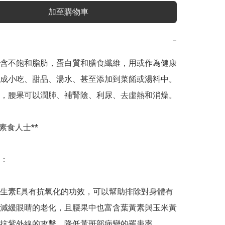
加至購物車
−
含不飽和脂肪，蛋白質和膳食纖維，用或作為健康
成小吃、甜品、湯水、甚至添加到菜餚或湯料中。
，腰果可以潤肺、補腎陰、利尿、去虛熱和消燥。

食人士** 

：

生素E具有抗氧化的功效，可以幫助排除對身體有
減緩眼睛的老化，且腰果中也富含葉黃素與玉米黃
抗紫外線的攻擊，降低黃斑部病變的罹患率。
