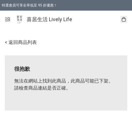
特選會員可享全單低至 95 折優惠！
購物折後滿$600免運費優惠 (減價貨品除外）
購物折後滿$320 即可免費於「順豐站」或「順豐智能櫃」自提點取貨 （冷凍食品/
喜居生活 Lively Life
< 返回商品列表
很抱歉
無法在網站上找到此商品，此商品可能已下架。
請檢查商品連結是否正確。