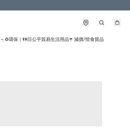
球～♻️環保｜👫🏻公平貿易生活用品
☂️ 減價/惜食貨品