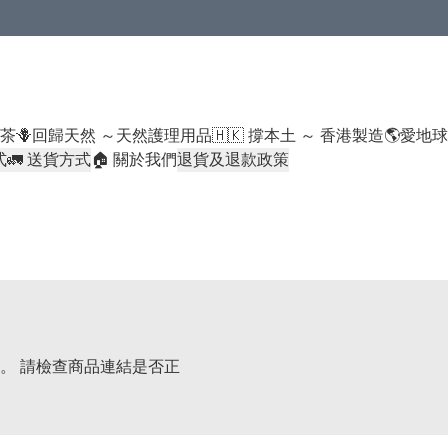
米類/厠紙/6折或以下貨品除外）
好茶
🪻回歸天然 ～天然護理用品
🇭🇰 撐本土 ～ 香港製造
🌎愛地
式
🚛 送貨方式
🏠 關於我們
退貨及退款政策
。 請檢查商品連結是否正