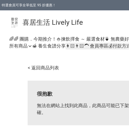
特選會員可享全單低至 95 折優惠！
購物折後滿$600免運費優惠 (減價貨品除外）
購物折後滿$320 即可免費於「順豐站」或「順豐智能櫃」自提點取貨 （冷凍食品/
喜居生活 Lively Life
🌈🌈 團購．今期推介！
🍚揀飲擇食 ～ 嚴選食材
🍵 無農藥
所有商品
🍯 養生食譜分享
👩🏻👨🏻‍🦱 會員專區
💰付款方
< 返回商品列表
很抱歉
無法在網站上找到此商品，此商品可能已下架
確。