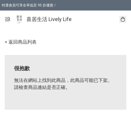
特選會員可享全單低至 95 折優惠！
購物折後滿$600免運費優惠 (減價貨品除外）
購物折後滿$320 即可免費於「順豐站」或「順豐智能櫃」自提點取貨 （冷凍食品/
喜居生活 Lively Life
< 返回商品列表
很抱歉
無法在網站上找到此商品，此商品可能已下架。
請檢查商品連結是否正確。